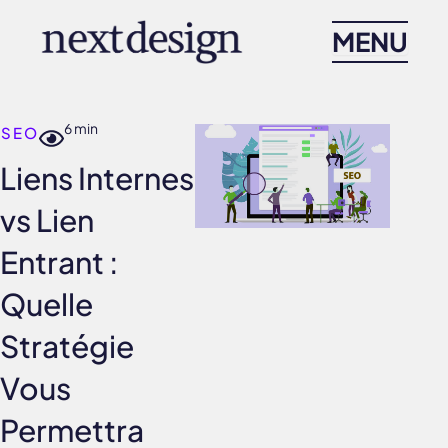
Skip
MENU
to
content
6 min
SEO
Liens Internes
vs Lien
Entrant :
Quelle
Stratégie
Vous
Permettra